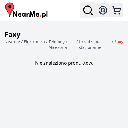
Zaloguj się
Faxy
Nearme
/
Elektronika
/
Telefony i
/
Urządzenia
/
Faxy
Akcesoria
stacjonarne
Produkty
Nie znaleziono produktów.