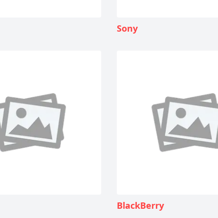
Sony
BlackBerry