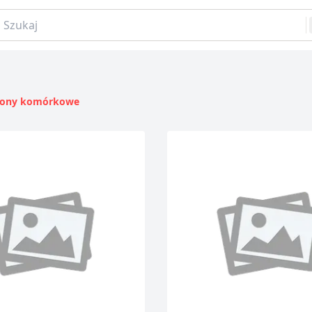
aj
efony komórkowe