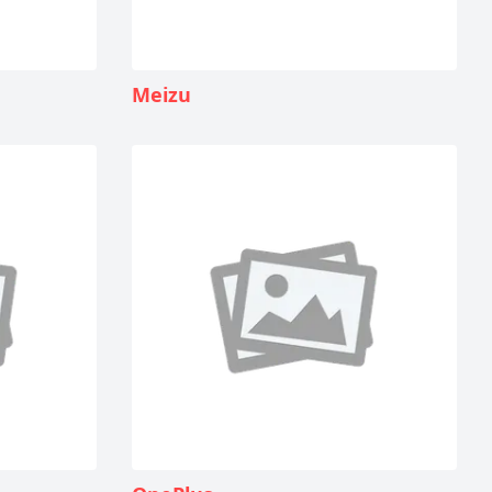
Meizu