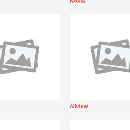
Nokia
Allview